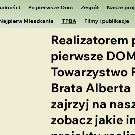
ualności
Po pierwsze Dom
Zespół
Nasze proj
Najpierw Mieszkanie
TPBA
Filmy i publikacje
Realizatorem
pierwsze DOM
Towarzystwo 
Brata Alberta
zajrzyj na nas
zobacz jakie i