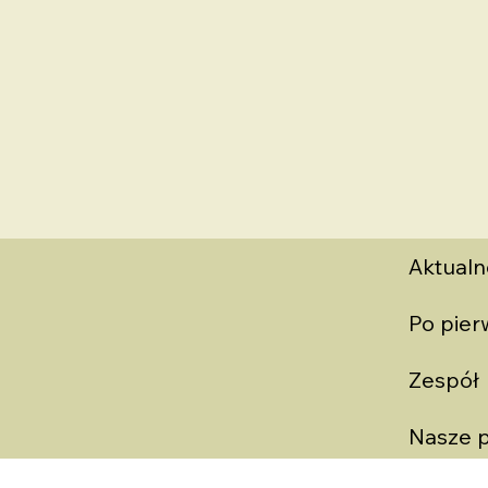
Aktualn
Po pie
Zespół
Nasze p