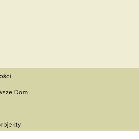
ości
rwsze Dom
rojekty