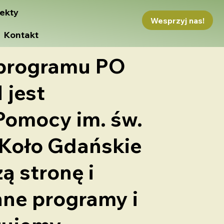
ekty
Wesprzyj nas!
Kontakt
 programu PO
 jest
Pomocy im. św.
 Koło Gdańskie
zą stronę i
nne programy i